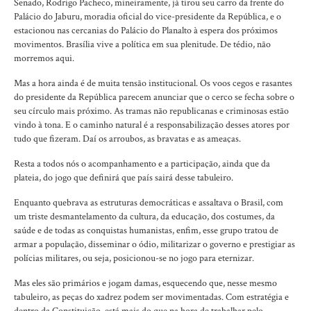
Senado, Rodrigo Pacheco, mineiramente, já tirou seu carro da frente do
Palácio do Jaburu, moradia oficial do vice-presidente da República, e o
estacionou nas cercanias do Palácio do Planalto à espera dos próximos
movimentos. Brasília vive a política em sua plenitude. De tédio, não
morremos aqui.
Mas a hora ainda é de muita tensão institucional. Os voos cegos e rasantes
do presidente da República parecem anunciar que o cerco se fecha sobre o
seu círculo mais próximo. As tramas não republicanas e criminosas estão
vindo à tona. E o caminho natural é a responsabilização desses atores por
tudo que fizeram. Daí os arroubos, as bravatas e as ameaças.
Resta a todos nós o acompanhamento e a participação, ainda que da
plateia, do jogo que definirá que país sairá desse tabuleiro.
Enquanto quebrava as estruturas democráticas e assaltava o Brasil, com
um triste desmantelamento da cultura, da educação, dos costumes, da
saúde e de todas as conquistas humanistas, enfim, esse grupo tratou de
armar a população, disseminar o ódio, militarizar o governo e prestigiar as
polícias militares, ou seja, posicionou-se no jogo para eternizar.
Mas eles são primários e jogam damas, esquecendo que, nesse mesmo
tabuleiro, as peças do xadrez podem ser movimentadas. Com estratégia e