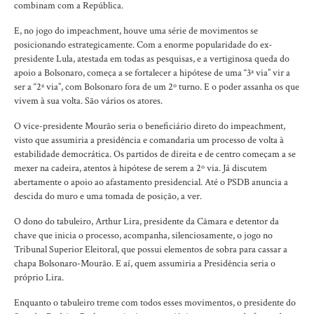
combinam com a República.
E, no jogo do impeachment, houve uma série de movimentos se
posicionando estrategicamente. Com a enorme popularidade do ex-
presidente Lula, atestada em todas as pesquisas, e a vertiginosa queda do
apoio a Bolsonaro, começa a se fortalecer a hipótese de uma “3ª via” vir a
ser a “2ª via”, com Bolsonaro fora de um 2º turno. E o poder assanha os que
vivem à sua volta. São vários os atores.
O vice-presidente Mourão seria o beneficiário direto do impeachment,
visto que assumiria a presidência e comandaria um processo de volta à
estabilidade democrática. Os partidos de direita e de centro começam a se
mexer na cadeira, atentos à hipótese de serem a 2º via. Já discutem
abertamente o apoio ao afastamento presidencial. Até o PSDB anuncia a
descida do muro e uma tomada de posição, a ver.
O dono do tabuleiro, Arthur Lira, presidente da Câmara e detentor da
chave que inicia o processo, acompanha, silenciosamente, o jogo no
Tribunal Superior Eleitoral, que possui elementos de sobra para cassar a
chapa Bolsonaro-Mourão. E aí, quem assumiria a Presidência seria o
próprio Lira.
Enquanto o tabuleiro treme com todos esses movimentos, o presidente do