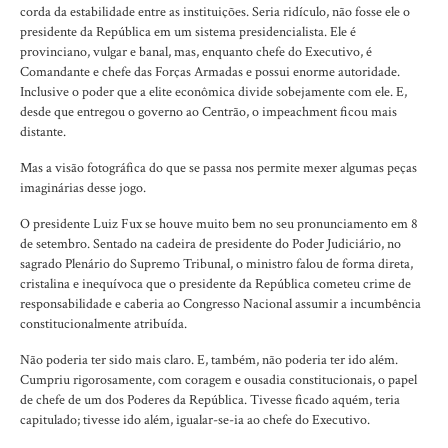
corda da estabilidade entre as instituições. Seria ridículo, não fosse ele o
presidente da República em um sistema presidencialista. Ele é
provinciano, vulgar e banal, mas, enquanto chefe do Executivo, é
Comandante e chefe das Forças Armadas e possui enorme autoridade.
Inclusive o poder que a elite econômica divide sobejamente com ele. E,
desde que entregou o governo ao Centrão, o impeachment ficou mais
distante.
Mas a visão fotográfica do que se passa nos permite mexer algumas peças
imaginárias desse jogo.
O presidente Luiz Fux se houve muito bem no seu pronunciamento em 8
de setembro. Sentado na cadeira de presidente do Poder Judiciário, no
sagrado Plenário do Supremo Tribunal, o ministro falou de forma direta,
cristalina e inequívoca que o presidente da República cometeu crime de
responsabilidade e caberia ao Congresso Nacional assumir a incumbência
constitucionalmente atribuída.
Não poderia ter sido mais claro. E, também, não poderia ter ido além.
Cumpriu rigorosamente, com coragem e ousadia constitucionais, o papel
de chefe de um dos Poderes da República. Tivesse ficado aquém, teria
capitulado; tivesse ido além, igualar-se-ia ao chefe do Executivo.